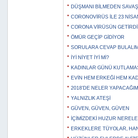
DÜŞMANI BİLMEDEN SAVA
CORONOVİRÜS İLE 23 NİSA
CORONA VİRÜSÜN GETİRDİ
ÖMÜR GEÇİP GİDİYOR
SORULARA CEVAP BULALIM
İYİ NİYET İYİ Mİ?
KADINLAR GÜNÜ KUTLAMAS
EVİN HEM ERKEĞİ HEM KAD
2018'DE NELER YAPACAĞI
YALNIZLIK ATEŞİ
GÜVEN, GÜVEN, GÜVEN
İÇİMİZDEKİ HUZUR NERELE
ERKEKLERE TÜYOLAR, HANG