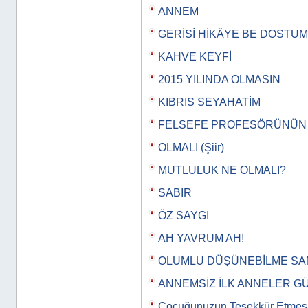
ANNEM
GERİSİ HİKÂYE BE DOSTUM
KAHVE KEYFİ
2015 YILINDA OLMASIN
KIBRIS SEYAHATİM
FELSEFE PROFESÖRÜNÜN
OLMALI (Şiir)
MUTLULUK NE OLMALI?
SABIR
ÖZ SAYGI
AH YAVRUM AH!
OLUMLU DÜŞÜNEBİLME SA
ANNEMSİZ İLK ANNELER 
Çocuğunuzun Teşekkür Etmes