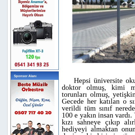
Sponsor Alanı
Hepsi üniversite okum
doktor olmuş, kimi mü
torunları olmuş, yetişki
Gecede her katılan o sın
verildi tüm sınıf neredey
100 e yakın insan vardı. V
kızı sahneye çıkıp alı
hediyeyi almaktan onu