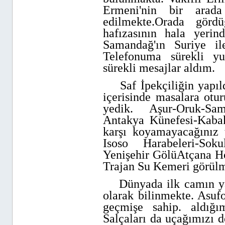
Ermeni'nin bir arad
edilmekte.Orada görd
hafızasının hala yeri
Samandağ'ın Suriye il
Telefonuma sürekli yu
sürekli mesajlar aldım.
Saf İpekçiliğin yapıldı
içerisinde masalara otu
yedik. Aşur-Oruk-Sam
Antakya Künefesi-Kabak 
karşı koyamayacağınız 
Isoso Harabeleri-So
Yenişehir GölüAtçana H
Trajan Su Kemeri görülm
Dünyada ilk camın yapı
olarak bilinmekte. Asuf
geçmişe sahip. aldığ
Salçaları da uçağımızı d