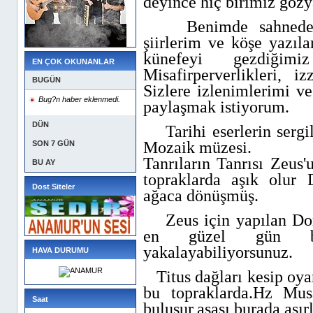
deyince hiç birimiz gözy
Benimde sahnede v
şiirlerim ve köşe yazıl
künefeyi gezdiğim
EN ÇOK OKUNANLAR
Misafirperverlikleri, i
BUGÜN
Sizlere izlenimlerimi v
Bug?n haber eklenmedi.
paylaşmak istiyorum.
DÜN
Tarihi eserlerin sergi
Mozaik müzesi.
SON 7 GÜN
Tanrıların Tanrısı Zeus
BU AY
topraklarda aşık olur
Dost Siteler
ağaca dönüşmüş.
Zeus için yapılan Dor
en güzel gün batı
yakalayabiliyorsunuz.
HAVA DURUMU
Titus dağları kesip oya
bu topraklarda.Hz Mus
Saat
buluşur,asası burada asır