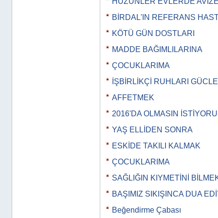
HÜZÜNLER EVLERDE AVİZE 
BİRDAL'IN REFERANS HAS
KÖTÜ GÜN DOSTLARI
MADDE BAĞIMLILARINA
ÇOCUKLARIMA
İŞBİRLİKÇİ RUHLARI GÜCL
AFFETMEK
2016'DA OLMASIN İSTİYOR
YAŞ ELLİDEN SONRA
ESKİDE TAKILI KALMAK
ÇOCUKLARIMA
SAĞLIĞIN KIYMETİNİ BİLME
BAŞIMIZ SIKIŞINCA DUA E
Beğendirme Çabası