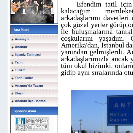
Efendim tatil için A
kalacağım memleke
arkadaşlarımı davetleri
çok güzel yerler görüp,on
ile buluşmalarına tanıkl
Ana Menü
çoşkularını yaşadım. 
Anasayfa
Amerika'dan, İstanbul'da
Anamur
yanından gelmişlerdi. A
İlçemiz Tarihçesi
arkadaşlarımızla ancak y
Tarım
tüm okul bizimki, onlar
Turizm
gidip aynı sıralarında otu
Tarihi Yerler
Anamur'da Yaşam
Ulaşım
Anamur İlçe Haritası
Sponsor Alanı