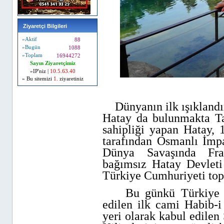
Ziyaretçi Bilgileri
»Aktif
88
»Bugün
1088
»Toplam
16944272
Sayın Ziyaretçimiz
»IP'niz |
10.5.63.40
» Bu sitemizi
1.
ziyaretiniz
Dünyanın ilk ışıklandır
Hatay da bulunmakta Ta
sahipliği yapan Hatay, 
tarafından Osmanlı İmpa
Dünya Savaşında Fra
bağımsız Hatay Devlet
Türkiye Cumhuriyeti topr
Bu günkü Türkiye sını
edilen ilk cami Habib-i
yeri olarak kabul edilen