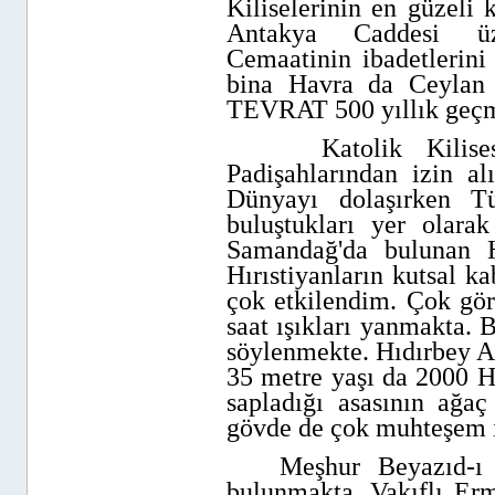
Kiliselerinin en güzeli 
Antakya Caddesi üz
Cemaatinin ibadetlerini
bina Havra da Ceylan D
TEVRAT 500 yıllık geçm
Katolik Kilisesi 
Padişahlarından izin al
Dünyayı dolaşırken Tü
buluştukları yer olara
Samandağ'da bulunan 
Hırıstiyanların kutsal ka
çok etkilendim. Çok gö
saat ışıkları yanmakta. B
söylenmekte. Hıdırbey As
35 metre
yaşı da 2000 H
sapladığı asasının ağaç
gövde de çok muhteşem i
Meşhur Beyazıd-ı B
bulunmakta. Vakıflı Erm