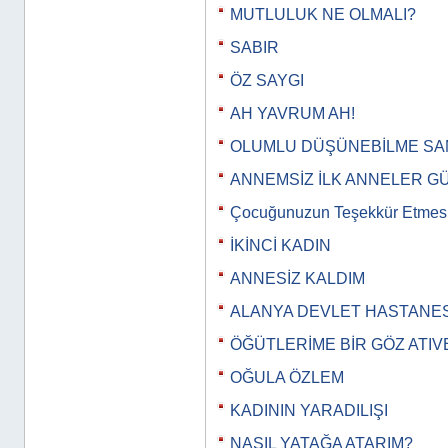
MUTLULUK NE OLMALI?
SABIR
ÖZ SAYGI
AH YAVRUM AH!
OLUMLU DÜŞÜNEBİLME SA
ANNEMSİZ İLK ANNELER 
Çocuğunuzun Teşekkür Etmes
İKİNCİ KADIN
ANNESİZ KALDIM
ALANYA DEVLET HASTANES
ÖĞÜTLERİME BİR GÖZ ATIV
OĞULA ÖZLEM
KADININ YARADILIŞI
NASIL YATAĞA ATARIM?