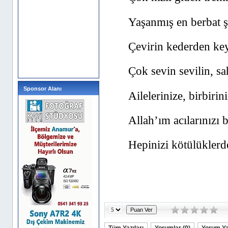
Yaşanmış en berbat şe
Çevirin kederden keyi
Çok sevin sevilin, sa
Sponsor Alanı
Ailelerinize, birbirin
Allah’ım acılarınızı
Hepinizi kötülüklerd
Tüm Yazıları
Yorumlar (0)
Yorum Y