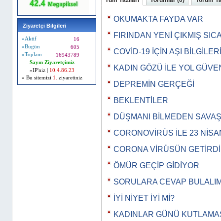
OKUMAKTA FAYDA VAR
Ziyaretçi Bilgileri
FIRINDAN YENİ ÇIKMIŞ SI
»Aktif
16
»Bugün
605
COVİD-19 İÇİN AŞI BİLGİLER
»Toplam
16943789
Sayın Ziyaretçimiz
KADIN GÖZÜ İLE YOL GÜVEN
»IP'niz |
10.4.86.23
» Bu sitemizi
1.
ziyaretiniz
DEPREMİN GERÇEĞİ
BEKLENTİLER
DÜŞMANI BİLMEDEN SAVA
CORONOVİRÜS İLE 23 NİSA
CORONA VİRÜSÜN GETİRDİ
ÖMÜR GEÇİP GİDİYOR
SORULARA CEVAP BULALIM
İYİ NİYET İYİ Mİ?
KADINLAR GÜNÜ KUTLAMAS