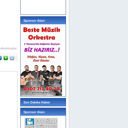
Sponsor Alanı
 okunmuştur.
Son Dakika Haber
Sponsor Alanı