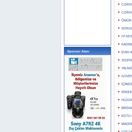
CORON
CORON
ÖMÜR 
SORUL
İYİ NİY
KADIN
Sponsor Alanı
EVİN 
2018'
YALNIZ
GÜVEN
İÇİMİ
ERKEK
HÜZÜN
BİRDA
KÖTÜ 
MADDE
ÇOCU