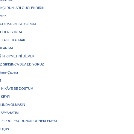
LİKÇİ RUHLARI GÜCLENDİRİN
TMEK
DA OLMASIN İSTİYORUM
LLİDEN SONRA
 TAKILI KALMAK
KLARIMA
ĞIN KIYMETİNİ BİLMEK
IZ SIKIŞINCA DUA EDİYORUZ
irme Çabası
M
İ HİKÂYE BE DOSTUM
 KEYFİ
ILINDA OLMASIN
S SEYAHATİM
FE PROFESÖRÜNÜN ÖRNEKLEMESİ
(Şiir)