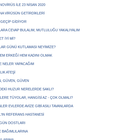
OVİRÜS İLE 23 NİSAN 2020
A VİRÜSÜN GETİRDİKLERİ
GEÇİP GİDİYOR
ARA CEVAP BULALIM, MUTLULUĞU YAKALIYALIM
ET İYİ Mİ?
LAR GÜNÜ KUTLAMASI NEYİMİZE?
HEM ERKEĞİ HEM KADINI OLMAK
DE NELER YAPACAĞIM
LIK ATEŞİ
, GÜVEN, GÜVEN
ZDEKİ HUZUR NERELERDE SAKLI?
LERE TÜYOLAR, HANGİSİ AZ - ÇOK OLMALI?
LER EVLERDE AVİZE GİBİ ASILI TAVANLARDA
L'IN REFERANS HASTANESİ
GÜN DOSTLARI
 BAĞIMLILARINA
KLARIMA