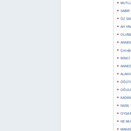
MUTLU
SABIR
ÖZ SA
AH YA
OLUML
ANNEM
Çocuğu
İKİNCİ
ANNES
ALANY
ÖĞÜTL
OĞULA
KADINI
NASIL
OYSA 
NE MU
MAKASI