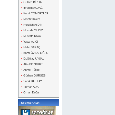
Gülsen BİRDAL
İbrahim AKDAĞ
Kamil CÖMERTLER
Misafir Kalem
Nurullah AYDIN
Mustafa YILDIZ
Mustafa KAYA
Yaşar ALICI
Mehti SARAÇ
Kamil ÖZKALOĞLU
Dr.Gülay UYSAL
Atila BOZKURT
Ahmet TÜRE
Gürhan GÜRSES
Sadık KUTLAY
Turhan ADA
Orhan Doğan
Sponsor Alanı