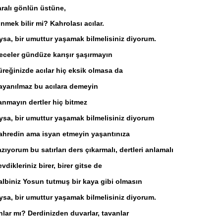
aralı gönlün üstüne,
inmek bilir mi? Kahrolası acılar.
ysa, bir umuttur yaşamak bilmelisiniz diyorum.
eceler gündüze karışır şaşırmayın
üreğinizde acılar hiç eksik olmasa da
ayanılmaz bu acılara demeyin
anmayın dertler hiç bitmez
ysa, bir umuttur yaşamak bilmelisiniz diyorum
ahredin ama isyan etmeyin yaşantınıza
zıyorum bu satırları ders çıkarmalı, dertleri anlamalı
vdikleriniz birer, birer gitse de
albiniz Yosun tutmuş bir kaya gibi olmasın
ysa, bir umuttur yaşamak bilmelisiniz diyorum.
nlar mı? Derdinizden duvarlar, tavanlar