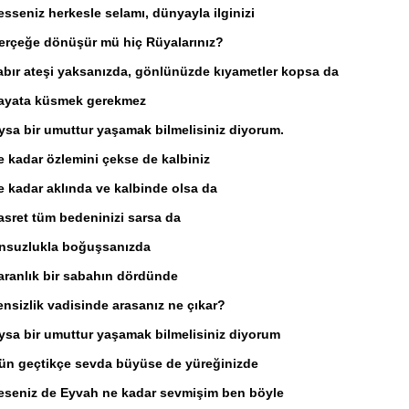
esseniz herkesle selamı, dünyayla ilginizi
erçeğe dönüşür mü hiç Rüyalarınız?
abır ateşi yaksanızda, gönlünüzde kıyametler kopsa da
ayata küsmek gerekmez
ysa bir umuttur yaşamak bilmelisiniz diyorum.
e kadar özlemini çekse de kalbiniz
e kadar aklında ve kalbinde olsa da
asret tüm bedeninizi sarsa da
nsuzlukla boğuşsanızda
aranlık bir sabahın dördünde
ensizlik vadisinde arasanız ne çıkar?
ysa bir umuttur yaşamak bilmelisiniz diyorum
ün geçtikçe sevda büyüse de yüreğinizde
eseniz de Eyvah ne kadar sevmişim ben böyle