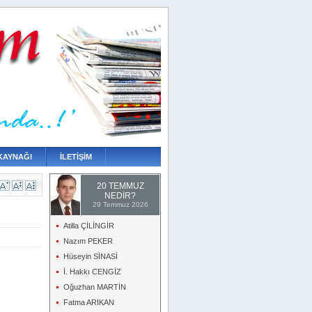
KAYNAĞI
İLETİŞİM
20 TEMMUZ
NEDİR?
29 Temmuz 2026
Atilla ÇİLİNGİR
Nazım PEKER
Hüseyin SİNASİ
İ. Hakkı CENGİZ
Oğuzhan MARTİN
Fatma ARIKAN