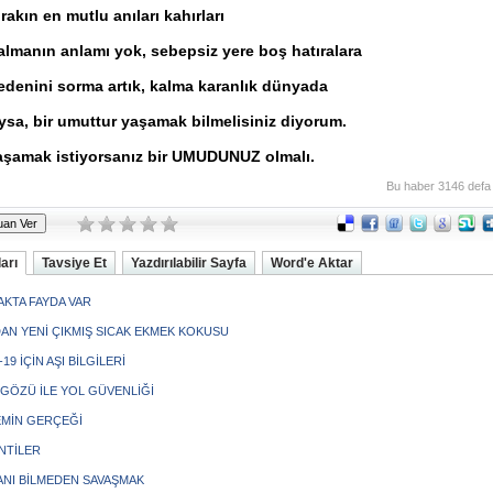
rakın en mutlu anıları kahırları
almanın anlamı yok, sebepsiz yere boş hatıralara
edenini sorma artık, kalma karanlık dünyada
ysa, bir umuttur yaşamak bilmelisiniz diyorum.
aşamak istiyorsanız bir UMUDUNUZ olmalı.
Bu haber 3146 defa
arı
Tavsiye Et
Yazdırılabilir Sayfa
Word'e Aktar
KTA FAYDA VAR
DAN YENİ ÇIKMIŞ SICAK EKMEK KOKUSU
19 İÇİN AŞI BİLGİLERİ
 GÖZÜ İLE YOL GÜVENLİĞİ
MİN GERÇEĞİ
NTİLER
NI BİLMEDEN SAVAŞMAK