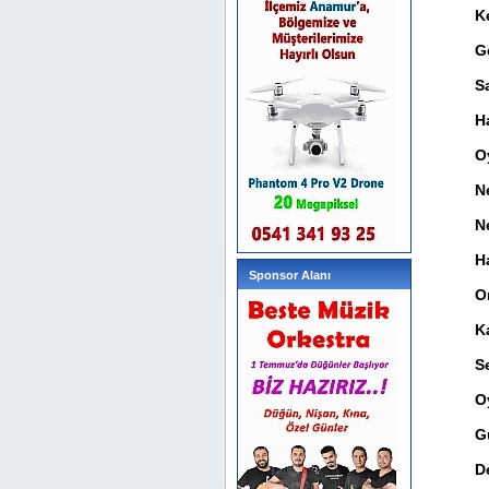
K
G
S
H
O
N
N
H
Sponsor Alanı
O
K
S
O
G
D