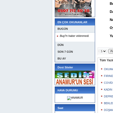
Bı
D
N
EN ÇOK OKUNANLAR
O
BUGÜN
Y
Bug?n haber eklenmedi.
DÜN
SON 7 GÜN
BU AY
Tüm Yazıl
Dost Siteler
OKUMA
FIRIN
COVİD-
KADIN
HAVA DURUMU
DEPRE
BEKLE
Saat
DÜŞMA