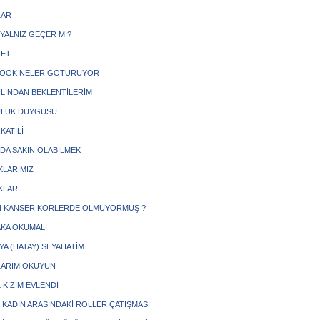
LAR
 YALNIZ GEÇER Mİ?
RET
BOOK NELER GÖTÜRÜYOR
YILINDAN BEKLENTİLERİM
ULUK DUYGUSU
 KATİLİ
DA SAKİN OLABİLMEK
LARIMIZ
IKLAR
 KANSER KÖRLERDE OLMUYORMUŞ ?
KA OKUMALI
YA (HATAY) SEYAHATİM
ARIM OKUYUN
 KIZIM EVLENDİ
 KADIN ARASINDAKİ ROLLER ÇATIŞMASI