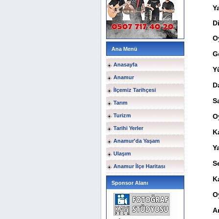
Y
D
O
Ana Menü
G
Anasayfa
Y
Anamur
D
İlçemiz Tarihçesi
S
Tarım
Turizm
O
Tarihi Yerler
K
Anamur'da Yaşam
Ya
Ulaşım
Se
Anamur İlçe Haritası
K
Sponsor Alanı
O
A