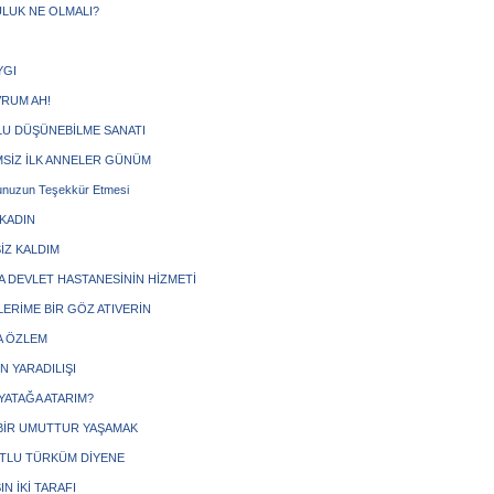
LUK NE OLMALI?
YGI
VRUM AH!
U DÜŞÜNEBİLME SANATI
SİZ İLK ANNELER GÜNÜM
nuzun Teşekkür Etmesi
 KADIN
İZ KALDIM
A DEVLET HASTANESİNİN HİZMETİ
ERİME BİR GÖZ ATIVERİN
 ÖZLEM
N YARADILIŞI
 YATAĞA ATARIM?
BİR UMUTTUR YAŞAMAK
TLU TÜRKÜM DİYENE
N İKİ TARAFI