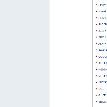
SINAV
HAYAT
CESA
FACE
2013 
SUÇL
AŞK'IN
KAVGA
ÇOCUK
AYRIL
NEDEN
MUTLA
ANTAK
DOSTL
GÜZEL
ERKEK