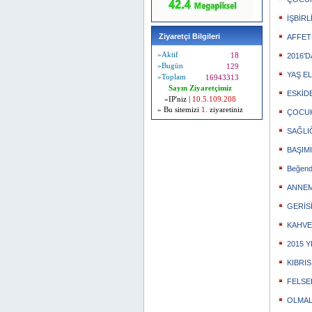
İŞBİR
Ziyaretçi Bilgileri
AFFE
»Aktif
18
2016'
»Bugün
129
YAŞ E
»Toplam
16943313
Sayın Ziyaretçimiz
ESKİDE
»IP'niz |
10.5.109.208
» Bu sitemizi
1.
ziyaretiniz
ÇOCU
SAĞLI
BAŞIM
Beğend
ANNE
GERİS
KAHVE
2015 Y
KIBRI
FELSE
OLMALI 