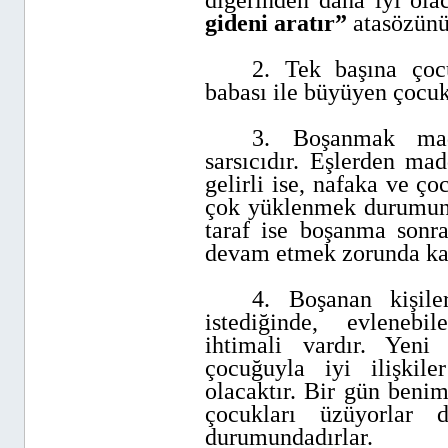
diğerinden daha iyi ola
gideni aratır”
atasözünü
2. Tek başına çoc
babası ile büyüyen çocukl
3. Boşanmak madd
sarsıcıdır. Eşlerden ma
gelirli ise, nafaka ve 
çok yüklenmek durumunda
taraf ise boşanma sonra
devam etmek zorunda kal
4. Boşanan kişil
istediğinde,
evlenebil
ihtimali vardır. Yeni
çocuğuyla iyi ilişkil
olacaktır. Bir gün beni
çocukları üzüyorlar 
durumundadırlar.