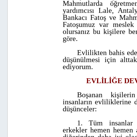
Mahmutlarda öğretm
yardımcısı Lale, Antal
Bankacı Fatoş ve Mahmu
Fatoşumuz var meslek 
olursanız bu kişilere b
göre.
Evlilikten bahis ed
düşünülmesi için altta
ediyorum.
EVLİLİĞE DE
Boşanan kişileri
insanların evliliklerine
düşünceler:
1. Tüm insanlar 
erkekler hemen hemen a