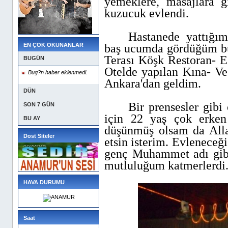
yemeklere, masajlara gi
kuzucuk evlendi.
Hastanede yattığı
EN ÇOK OKUNANLAR
baş ucumda gördüğüm bu 
Terası Köşk Restoran- 
BUGÜN
Otelde yapılan Kına- Ve
Bug?n haber eklenmedi.
Ankara'dan geldim.
DÜN
Bir prensesler gib
SON 7 GÜN
için 22 yaş çok erken
BU AY
düşünmüş olsam da All
Dost Siteler
etsin isterim.
Evleneceği
genç Muhammet adı gibi 
mutluluğum katmerlerdi
HAVA DURUMU
Saat