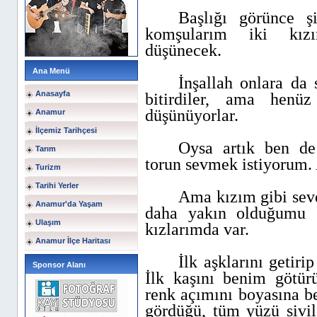
Başlığı görünce ş
komşularım iki kızım
düşünecek.
Ana Menü
İnşallah onlara da 
Anasayfa
bitirdiler, ama henü
düşünüyorlar.
Anamur
İlçemiz Tarihçesi
Oysa artık ben d
Tarım
torun sevmek istiyorum.
Turizm
Tarihi Yerler
Ama kızım gibi sev
Anamur'da Yaşam
daha yakın olduğumu 
Ulaşım
kızlarımda var.
Anamur İlçe Haritası
İlk aşklarını getiri
Sponsor Alanı
İlk kaşını benim götürü
renk açımını boyasına b
gördüğü, tüm yüzü sivil