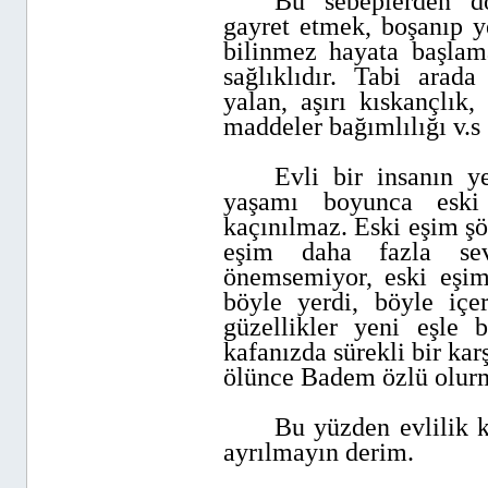
Bu sebeplerden do
gayret etmek, boşanıp y
bilinmez hayata başlam
sağlıklıdır. Tabi arada
yalan, aşırı kıskançlık,
maddeler bağımlılığı v.s
Evli bir insanın y
yaşamı boyunca eski 
kaçınılmaz. Eski eşim şö
eşim daha fazla sev
önemsemiyor, eski eşim 
böyle yerdi, böyle içer
güzellikler yeni eşle
kafanızda sürekli bir kar
ölünce Badem özlü olur
Bu yüzden evlilik k
ayrılmayın derim.