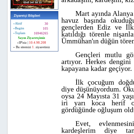
Mart ayında Alanya’
Ziyaretçi Bilgileri
havuz başında okuduğu
»Aktif
30
gençlerden Ediz ve İl
»Bugün
105
katıldığı törenle nişanl
»Toplam
16946265
Sayın Ziyaretçimiz
Ümmühan'ın düğün törenle
»IP'niz |
10.4.98.208
» Bu sitemizi
1.
ziyaretiniz
Gençleri mutlu g
artıyor. Herkes dengini
kapayana kadar geçiyor.
İlk çocuğum doğd
diye düşünüyordum. Oku
oysa 24 Mayısta 31 yaş
iri yarı koca herif 
gördüğünde oğluşum oldu
Evet, evlenmesin
kardeşlerim diye tan