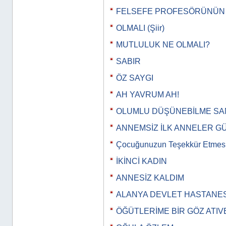
FELSEFE PROFESÖRÜNÜN
OLMALI (Şiir)
MUTLULUK NE OLMALI?
SABIR
ÖZ SAYGI
AH YAVRUM AH!
OLUMLU DÜŞÜNEBİLME SA
ANNEMSİZ İLK ANNELER 
Çocuğunuzun Teşekkür Etmes
İKİNCİ KADIN
ANNESİZ KALDIM
ALANYA DEVLET HASTANES
ÖĞÜTLERİME BİR GÖZ ATIV