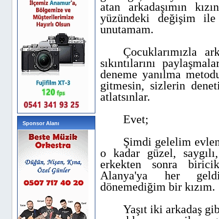
atan arkadaşımın kızın
yüzündeki değişim il
unutamam.
Çocuklarımızla ar
sıkıntılarını paylaşmal
deneme yanılma metodu
gitmesin, sizlerin dene
atlatsınlar.
Evet;
Sponsor Alanı
Şimdi gelelim evlen
o kadar güzel, saygılı,
erkekten sonra biri
Alanya'ya her geld
dönemediğim bir kızım.
Yaşıt iki arkadaş g