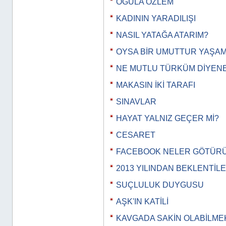
OĞULA ÖZLEM
KADININ YARADILIŞI
NASIL YATAĞA ATARIM?
OYSA BİR UMUTTUR YAŞA
NE MUTLU TÜRKÜM DİYEN
MAKASIN İKİ TARAFI
SINAVLAR
HAYAT YALNIZ GEÇER Mİ?
CESARET
FACEBOOK NELER GÖTÜR
2013 YILINDAN BEKLENTİL
SUÇLULUK DUYGUSU
AŞK'IN KATİLİ
KAVGADA SAKİN OLABİLME