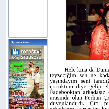
Sponsor Alanı
Hele kına da Damadın
teyzeciğim sen ne kada
yaşındayım seni tanıd
çocuktum diye gelip e
Facebooktan arkadaşız 
arasında olan Ferhan
duygulandırdı. Çıtı p
arkadaşım, kardeşim, kı