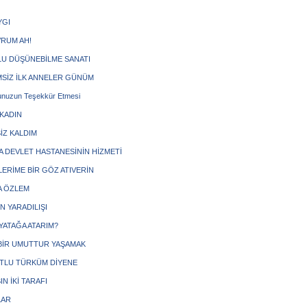
YGI
VRUM AH!
U DÜŞÜNEBİLME SANATI
SİZ İLK ANNELER GÜNÜM
nuzun Teşekkür Etmesi
 KADIN
İZ KALDIM
A DEVLET HASTANESİNİN HİZMETİ
ERİME BİR GÖZ ATIVERİN
 ÖZLEM
N YARADILIŞI
 YATAĞA ATARIM?
BİR UMUTTUR YAŞAMAK
TLU TÜRKÜM DİYENE
N İKİ TARAFI
LAR