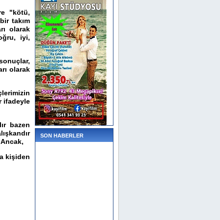
re "kötü,
bir takım
rı olarak
ğru, iyi,
sonuçlar,
rı olarak
lerimizin
r ifadeyle
lır bazen
lışkandır
SON HABERLER
. Ancak,
a kişiden