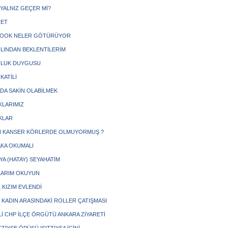
 YALNIZ GEÇER Mİ?
RET
BOOK NELER GÖTÜRÜYOR
YILINDAN BEKLENTİLERİM
ULUK DUYGUSU
 KATİLİ
DA SAKİN OLABİLMEK
LARIMIZ
IKLAR
 KANSER KÖRLERDE OLMUYORMUŞ ?
KA OKUMALI
YA (HATAY) SEYAHATİM
ARIM OKUYUN
 KIZIM EVLENDİ
 KADIN ARASINDAKİ ROLLER ÇATIŞMASI
Lİ CHP İLÇE ÖRGÜTÜ ANKARA ZİYARETİ
TİYSE ÖPÜŞÜ ISITTIYSA İÇİNİ