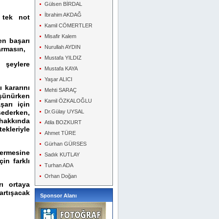
Gülsen BİRDAL
İbrahim AKDAĞ
 tek not
Kamil CÖMERTLER
Misafir Kalem
en başarı
Nurullah AYDIN
armasın,
Mustafa YILDIZ
a şeylere
Mustafa KAYA
Yaşar ALICI
ı kararını
Mehti SARAÇ
üşünürken
Kamil ÖZKALOĞLU
şarı için
Dr.Gülay UYSAL
ederken,
hakkında
Atila BOZKURT
ekleriyle
Ahmet TÜRE
Gürhan GÜRSES
termesine
Sadık KUTLAY
çin farklı
Turhan ADA
Orhan Doğan
rı ortaya
artışacak
Sponsor Alanı