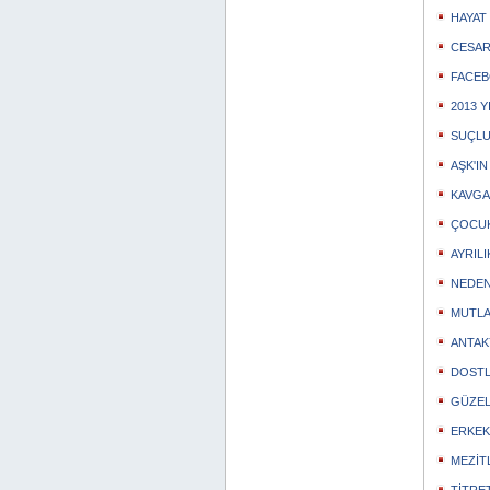
HAYAT
CESA
FACE
2013 
SUÇL
AŞK'IN
KAVGA
ÇOCUK
AYRIL
NEDEN
MUTLA
ANTAK
DOSTL
GÜZEL
ERKEK
MEZİT
TİTRET