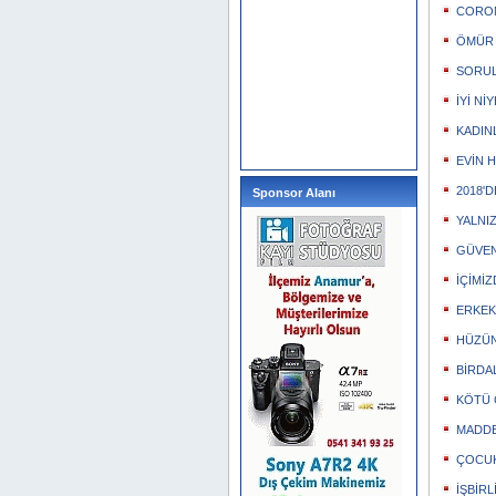
CORON
ÖMÜR 
SORUL
İYİ NİY
KADIN
EVİN 
2018'
Sponsor Alanı
YALNIZ
GÜVEN
İÇİMİ
ERKEK
HÜZÜN
BİRDA
KÖTÜ 
MADDE
ÇOCU
İŞBİR