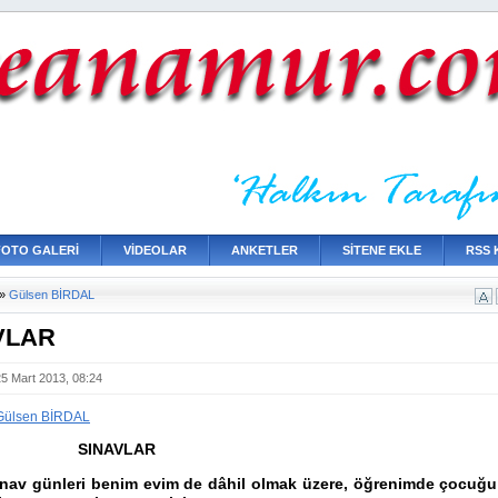
FOTO GALERİ
VİDEOLAR
ANKETLER
SİTENE EKLE
RSS 
»
Gülsen BİRDAL
VLAR
25 Mart 2013, 08:24
Gülsen BİRDAL
SINAVLAR
ınav günleri benim evim de dâhil olmak üzere, öğrenimde çocuğu