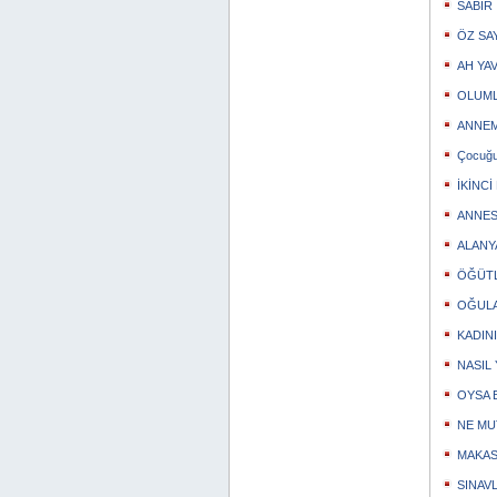
SABIR
ÖZ SA
AH YA
OLUML
ANNEM
Çocuğu
İKİNCİ
ANNES
ALANY
ÖĞÜTL
OĞULA
KADINI
NASIL
OYSA 
NE MU
MAKASI
SINAV