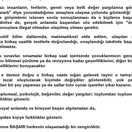
azı insanların, fertlerin, genel veya belli değer yargılarına gö
zararlı" diye yorumladığımız amaçlara ulaşma yolunda gösterdiği 
e girişimlerin istenen sonla sonuçlanması da o kişilerce başa
dirilse de, gerçek anlamda başarıdan söz edebilmek için "do
sonuçlara illegal olmadan ulaşılmış olması gerekir.
ozitif bilim dallarında, matematiksel elde edilen, ulaşılan 
da birkaç saatlik testlerle doğrulandığı, onaylandığı takdirde başa
rilmekte.
u sınavlar, sınamalar birkaç saat içerisinde çocuklarımızın genç
 bilimsel çürütme ya da revizyona kadar geçerliliklerini, diğer bi
elliklerini koruyacaktır.
 e derece doğru o birkaç saate sığan gelecek tayini o tartışı
e tezat oluşturacak biçimde değişikler gösterebilir, çok ça
an bir şey yapamaz ya da sallar toto oynar işaretler çıkar kazanır
plumsal, psikolojik, beğeniler, değer yargıları; toplumdan toplum
klıklar gösterir.
syal anlamda ve bireysel başarı algılamaları da,
şiden kişiye farklılıklar gösterir.
ence BAŞARI herkesin ulaşamadığı bir zenginliktir.