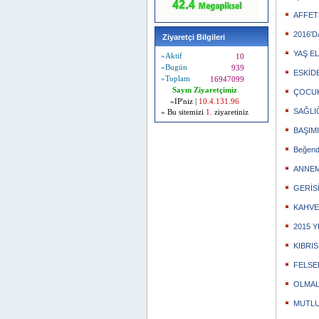
AFFE
2016'
Ziyaretçi Bilgileri
YAŞ E
»Aktif
10
»Bugün
939
ESKİDE
»Toplam
16947099
Sayın Ziyaretçimiz
ÇOCU
»IP'niz |
10.4.131.96
SAĞLI
» Bu sitemizi
1.
ziyaretiniz
BAŞIM
Beğend
ANNE
GERİS
KAHVE
2015 Y
KIBRI
FELSE
OLMALI 
MUTLU