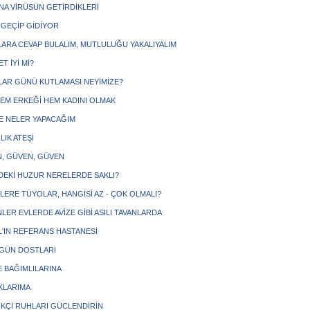
A VİRÜSÜN GETİRDİKLERİ
GEÇİP GİDİYOR
ARA CEVAP BULALIM, MUTLULUĞU YAKALIYALIM
ET İYİ Mİ?
LAR GÜNÜ KUTLAMASI NEYİMİZE?
HEM ERKEĞİ HEM KADINI OLMAK
DE NELER YAPACAĞIM
LIK ATEŞİ
, GÜVEN, GÜVEN
ZDEKİ HUZUR NERELERDE SAKLI?
LERE TÜYOLAR, HANGİSİ AZ - ÇOK OLMALI?
LER EVLERDE AVİZE GİBİ ASILI TAVANLARDA
L'IN REFERANS HASTANESİ
GÜN DOSTLARI
 BAĞIMLILARINA
KLARIMA
LİKÇİ RUHLARI GÜCLENDİRİN