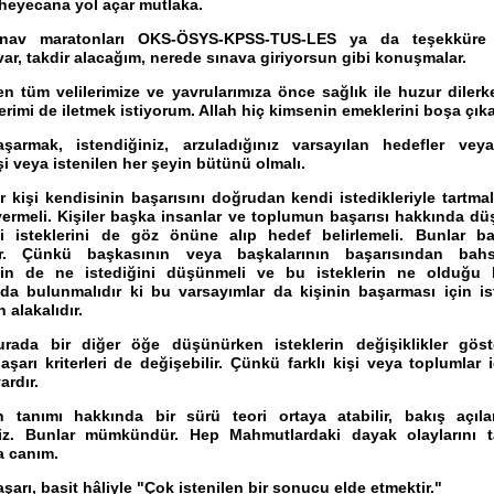
 heyecana yol açar mutlaka.
ınav maratonları OKS-ÖSYS-KPSS-TUS-LES ya da teşekküre
var, takdir alacağım, nerede sınava giriyorsun gibi konuşmalar.
en tüm velilerimize ve yavrularımıza önce sağlık ile huzur dilerk
erimi de iletmek istiyorum. Allah hiç kimsenin emeklerini boşa çık
aşarmak, istendiğiniz, arzuladığınız varsayılan hedefler vey
i veya istenilen her şeyin bütünü olmalı.
r kişi kendisinin başarısını doğrudan kendi istedikleriyle tartmal
vermeli. Kişiler başka insanlar ve toplumun başarısı hakkında d
 isteklerini de göz önüne alıp hedef belirlemeli. Bunlar ba
ir. Çünkü başkasının veya başkalarının başarısından bahs
zin de ne istediğini düşünmeli ve bu isteklerin ne olduğu 
da bulunmalıdır ki bu varsayımlar da kişinin başarması için ist
 alakalıdır.
urada bir diğer öğe düşünürken isteklerin değişiklikler gös
aşarı kriterleri de değişebilir. Çünkü farklı kişi veya toplumlar i
ardır.
n tanımı hakkında bir sürü teori ortaya atabilir, bakış açıla
riz. Bunlar mümkündür. Hep Mahmutlardaki dayak olaylarını t
a canım.
şarı, basit hâliyle "Çok istenilen bir sonucu elde etmektir."