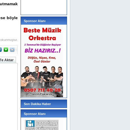
nutmamak
ese böyle
Sponsor Alanı
 okunmuştur.
'e Aktar
Son Dakika Haber
Sponsor Alanı