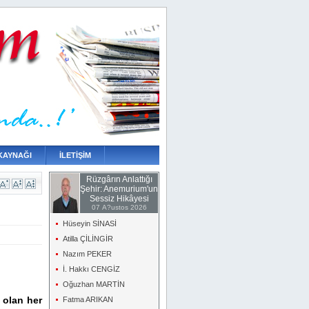
KAYNAĞI
İLETİŞİM
Rüzgârın Anlattığı
Şehir: Anemurium'un
Sessiz Hikâyesi
07 A?ustos 2026
Hüseyin SİNASİ
Atilla ÇİLİNGİR
Nazım PEKER
İ. Hakkı CENGİZ
Oğuzhan MARTİN
 olan her
Fatma ARIKAN