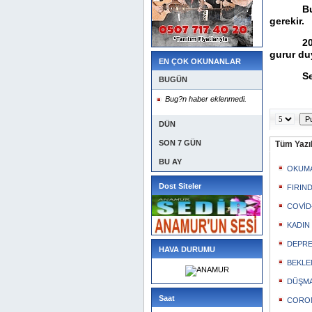
B
gerekir.
2
gurur du
EN ÇOK OKUNANLAR
S
BUGÜN
Bug?n haber eklenmedi.
DÜN
SON 7 GÜN
Tüm Yazıl
BU AY
OKUMA
Dost Siteler
FIRIN
COVİD-
KADIN
DEPRE
HAVA DURUMU
BEKLE
DÜŞMA
Saat
CORON