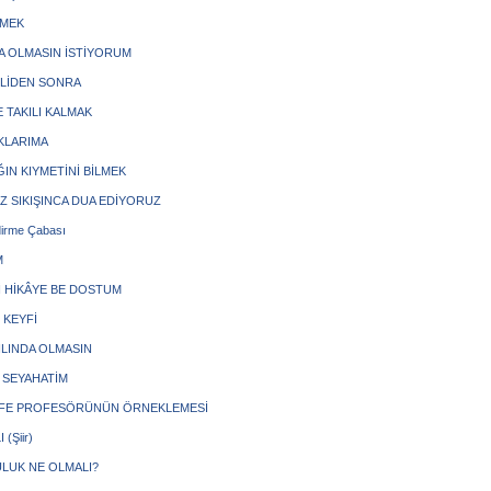
TMEK
DA OLMASIN İSTİYORUM
LLİDEN SONRA
 TAKILI KALMAK
KLARIMA
ĞIN KIYMETİNİ BİLMEK
IZ SIKIŞINCA DUA EDİYORUZ
irme Çabası
M
İ HİKÂYE BE DOSTUM
 KEYFİ
ILINDA OLMASIN
S SEYAHATİM
FE PROFESÖRÜNÜN ÖRNEKLEMESİ
(Şiir)
LUK NE OLMALI?