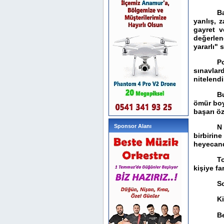
B
yanlış, 
gayret v
değerlen
yararlı" 
P
sınavlar
nitelendi
B
ömür boyu
başarı öz
Sponsor Alanı
N
birbirin
heyecand
To
kişiye far
So
Ki
B