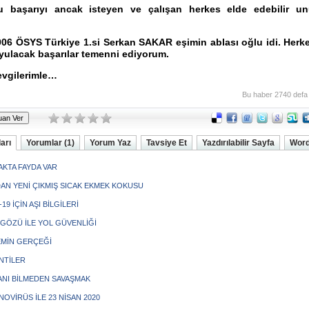
u başarıyı ancak isteyen ve çalışan herkes elde edebilir u
006 ÖSYS Türkiye 1.si Serkan SAKAR eşimin ablası oğlu idi. Herk
yulacak başarılar temenni ediyorum.
evgilerimle…
Bu haber 2740 defa
arı
Yorumlar (1)
Yorum Yaz
Tavsiye Et
Yazdırılabilir Sayfa
Word
KTA FAYDA VAR
DAN YENİ ÇIKMIŞ SICAK EKMEK KOKUSU
19 İÇİN AŞI BİLGİLERİ
 GÖZÜ İLE YOL GÜVENLİĞİ
MİN GERÇEĞİ
NTİLER
NI BİLMEDEN SAVAŞMAK
OVİRÜS İLE 23 NİSAN 2020