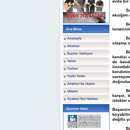
evde bir
S
eksiğim 
B
temennil
Ana Menü
B
Anasayfa
ulaşma iş
Anamur
Bi
İlçemiz Tarihçesi
kendisi 
Tarım
de kendi
önemlid
Turizm
kendimi
Tarihi Yerler
varsayım
doğrudan
Anamur'da Yaşam
B
Ulaşım
karşın, b
Anamur İlçe Haritası
istekler v
Sponsor Alanı
Başarını
koyabili
değiliz y
Ba