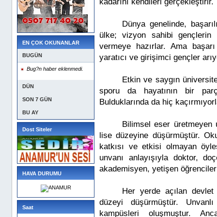
kadarını kendileri gerçekleştirir.
Dünya genelinde, başarıl
ülke; vizyon sahibi gençlerin 
EN ÇOK OKUNANLAR
vermeye hazırlar. Ama başarı ö
BUGÜN
yaratıcı ve girişimci gençler arıy
Bug?n haber eklenmedi.
Etkin ve saygın üniversite
DÜN
sporu da hayatının bir parça
SON 7 GÜN
Bulduklarında da hiç kaçırmıyorl
BU AY
Bilimsel eser üretmeyen u
Dost Siteler
lise düzeyine düşürmüştür. Ok
katkısı ve etkisi olmayan öyles
unvanı anlayışıyla doktor, do
akademisyen, yetişen öğrencileri
HAVA DURUMU
Her yerde açılan devlet 
düzeyi düşürmüştür. Unvanlı
Saat
kampüsleri oluşmuştur. Anca