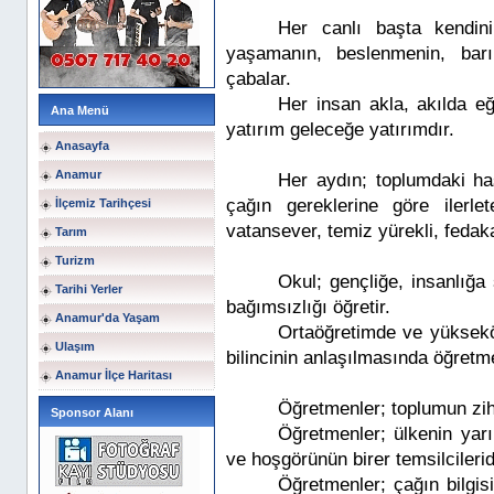
Her canlı başta kendini
yaşamanın, beslenmenin, barı
çabalar.
Her insan akla, akılda eğ
Ana Menü
yatırım geleceğe yatırımdır.
Anasayfa
Anamur
Her aydın; toplumdaki ha
çağın gereklerine göre ilerle
İlçemiz Tarihçesi
vatansever, temiz yürekli, fedaka
Tarım
Turizm
Okul; gençliğe, insanlığa 
Tarihi Yerler
bağımsızlığı öğretir.
Anamur'da Yaşam
Ortaöğretimde ve yükseköğ
Ulaşım
bilincinin anlaşılmasında öğretme
Anamur İlçe Haritası
Öğretmenler; toplumun zih
Sponsor Alanı
Öğretmenler; ülkenin yarı
ve hoşgörünün birer temsilcilerid
Öğretmenler; çağın bilgis