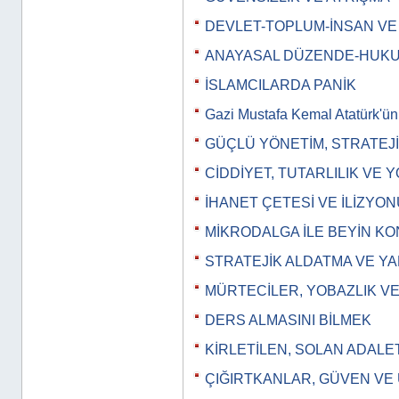
DEVLET-TOPLUM-İNSAN V
ANAYASAL DÜZENDE-HUKU
İSLAMCILARDA PANİK
Gazi Mustafa Kemal Atatürk'ü
GÜÇLÜ YÖNETİM, STRATEJİ
CİDDİYET, TUTARLILIK VE 
İHANET ÇETESİ VE İLİZYON
MİKRODALGA İLE BEYİN K
STRATEJİK ALDATMA VE YA
MÜRTECİLER, YOBAZLIK VE
DERS ALMASINI BİLMEK
KİRLETİLEN, SOLAN ADALE
ÇIĞIRTKANLAR, GÜVEN VE