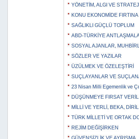
YÖNETİM, ALGI VE STRATEJ
KONU EKONOMİDE FIRTINA 
SAĞLIKLI GÜÇLÜ TOPLUM
ABD-TÜRKİYE ANTLAŞMALA
SOSYAL AJANLAR, MUHBİR
SÖZLER VE YAZILAR
ÜZÜLMEK VE ÖZELEŞTİRİ
SUÇLAYANLAR VE SUÇLA
23 Nisan Milli Egemenlik ve 
DÜŞÜNMEYE FIRSAT VERİ
MİLLİ VE YERLİ, BEKA, DİRİL
TÜRK MİLLETİ VE ORTAK D
REJİM DEĞİŞİRKEN
GÜVENSİZLİK VE AYRIŞMA