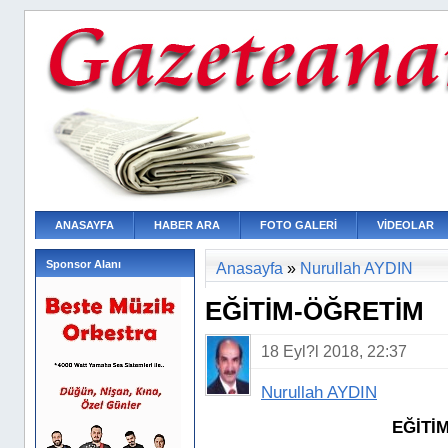
ANASAYFA
HABER ARA
FOTO GALERİ
VİDEOLAR
Sponsor Alanı
Anasayfa
»
Nurullah AYDIN
EĞİTİM-ÖĞRETİM
18 Eyl?l 2018, 22:37
Nurullah AYDIN
EĞİTİM-ÖĞ