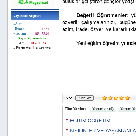
buluşlar geliştiren gençler yetiştir
Değerli Öğretmenler;
yü
Ziyaretçi Bilgileri
özverili çalışmalarınızı, bugü
»Aktif
11
azim, irade, özveri ve kararlılık
»Bugün
1224
»Toplam
16947384
Sayın Ziyaretçimiz
Yeni eğitim öğretim yılında
»IP'niz |
10.4.86.23
» Bu sitemizi
1.
ziyaretiniz
Tüm Yazıları
Yorumlar (0)
Yorum Y
EĞİTİM-ÖĞRETİM
KİŞİLİKLER VE YAŞAM ANLA