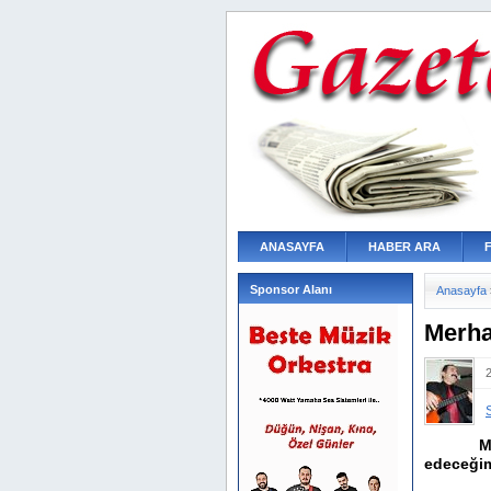
ANASAYFA
HABER ARA
Sponsor Alanı
Anasayfa
Merh
Merhaba
edeceğim