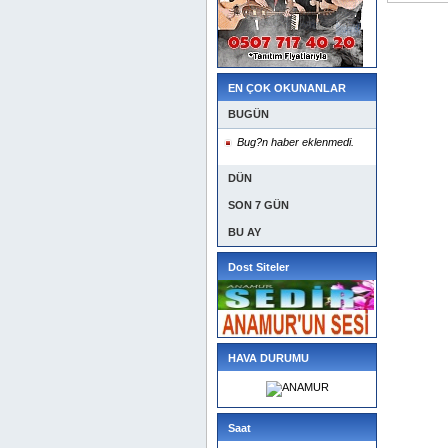
EN ÇOK OKUNANLAR
BUGÜN
Bug?n haber eklenmedi.
DÜN
SON 7 GÜN
BU AY
Dost Siteler
HAVA DURUMU
Saat