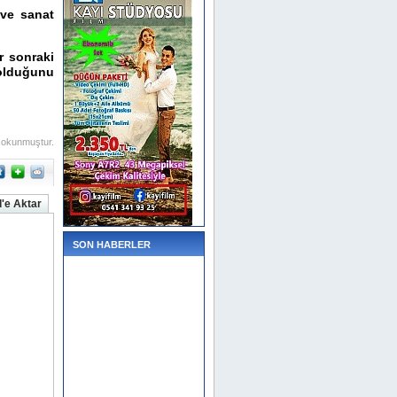
ve sanat
r sonraki
 olduğunu
 okunmuştur.
'e Aktar
SON HABERLER