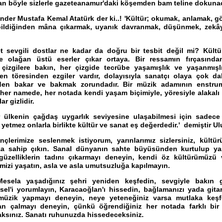
öyle sizlerle gazeteanamur'daki köşemden bam teline dokunac
r Mustafa Kemal Atatürk der ki..! 'Kültür; okumak, anlamak, g
ildiğinden mâna çıkarmak, uyanık davranmak, düşünmek, zekây
vgili dostlar ne kadar da doğru bir tesbit değil mi? Kültür
ce olağan üstü eserler çıkar ortaya. Bir ressamın fırçasında
çizgilere bakın, her çizgide tecrübe yaşamışlık ve yaşanmışlı
en töresinden ezgiler vardır, dolayısıyla sanatçı olaya çok d
den bakar ve bakmak zorundadır. Bir müzik adamının enstru
her namede, her notada kendi yaşam biçimiyle, yöresiyle alakalı
ar gizlidir.
kenin çağdaş uygarlık seviyesine ulaşabilmesi için sadece 
 yetmez onlarla birlikte kültür ve sanat eş değerdedir.' demiştir U
imize seslenmek istiyorum, yarınlarımız sizlersiniz, kültür
za sahip çıkın. Sanal dünyanın sahte büyüsünden kurtulup ya
güzelliklerin tadını çıkarmayı deneyin, kendi öz kültürümüzü
imizi yaşatın, asla ve asla umutsuzluğa kapılmayın.
yaşadığınız şehri yeniden keşfedin, sevgiyle bakın g
sel'i yorumlayın, Karacaoğlan'ı hissedin, bağlamanızı yada gitarı
 müzik yapmayı deneyin, neye yeteneğiniz varsa mutlaka keşf
n çalmayı deneyin, çünkü öğrendiğiniz her notada farklı bi
ksınız. Sanatı ruhunuzda hissedeceksiniz.