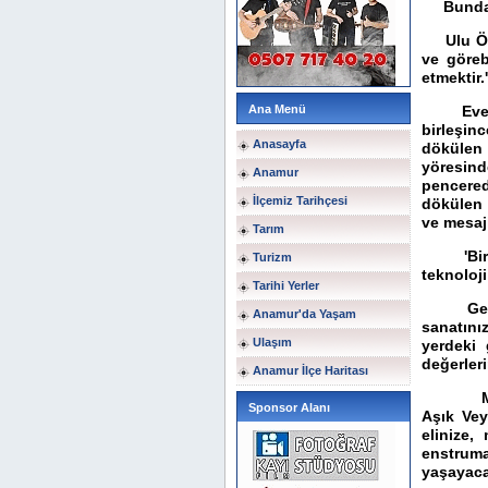
Bundan b
Ulu Önde
ve göreb
etmektir.'
Ana Menü
Evet se
birleşin
Anasayfa
dökülen 
yöresind
Anamur
pencere
İlçemiz Tarihçesi
dökülen 
ve mesajl
Tarım
'Bir ül
Turizm
teknoloji
Tarihi Yerler
Gençler
Anamur'da Yaşam
sanatını
Ulaşım
yerdeki 
değerler
Anamur İlçe Haritası
Mesela 
Sponsor Alanı
Aşık Vey
elinize,
enstruma
yaşayaca