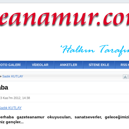
FOTO GALERİ
VİDEOLAR
ANKETLER
SİTENE EKLE
RSS 
»
Sadık KUTLAY
aba
23 Kas?m 2012, 14:38
Sadık KUTLAY
 gazeteanamur okuyucuları, sanatseverler, geleceğimiz
iz gençler...