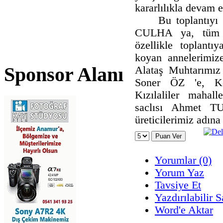
kararlılıkla devam 
Bu toplantıyı
CULHA ya, tüm ma
özellikle toplantıy
koyan annelerimiz
Sponsor Alanı
Alataş Muhtarımız
Soner ÖZ 'e, Ko
Kızılaliler mahal
saclısı Ahmet 
üreticilerimiz adına
Yorumlar (0)
Yorum Yaz
Tavsiye Et
Yazdırılabilir 
Word'e Aktar