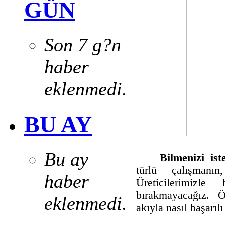
GÜN
Son 7 g?n
haber
eklenmedi.
BU AY
Bu ay
Bilmenizi ist
türlü çalışmanın
haber
Üreticilerimizle
bırakmayacağız. Ö
eklenmedi.
akıyla nasıl başarı