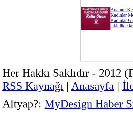
Anamur Ken
Kadınlar Me
Kadınlar Gü
etkinlikle k
Her Hakkı Saklıdır - 2012
RSS Kaynağı
|
Anasayfa
|
İl
Altyap?:
MyDesign Haber S