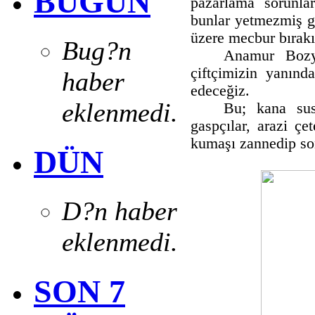
BUGÜN
pazarlama sorunla
bunlar yetmezmiş g
üzere mecbur bırakı
Bug?n
Anamur Bozy
çiftçimizin yanın
haber
edeceğiz.
eklenmedi.
Bu; kana sus
gaspçılar, arazi çe
kumaşı zannedip son
DÜN
D?n haber
eklenmedi.
SON 7