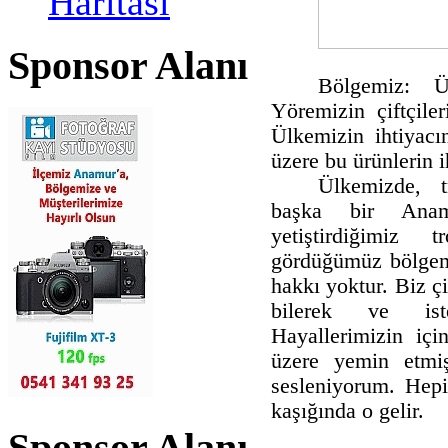
Haritası
Sponsor Alanı
Bölgemiz: Ü
Yöremizin çiftçiler
Ülkemizin ihtiyacı
üzere bu ürünlerin i
Ülkemizde, tr
başka bir Anam
yetiştirdiğimiz 
gördüğümüz bölgem
hakkı yoktur. Biz ç
bilerek ve iste
Hayallerimizin iç
üzere yemin etmiş
sesleniyorum. Hepi
kaşığında o gelir.