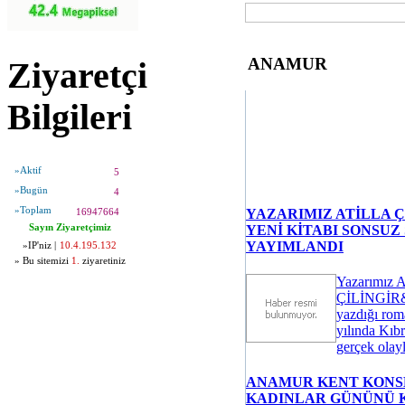
ANAMUR
Ziyaretçi
Bilgileri
»Aktif
5
»Bugün
4
»Toplam
YAZARIMIZ ATİLLA Ç
16947664
YENİ KİTABI SONSUZ
Sayın Ziyaretçimiz
YAYIMLANDI
»IP'niz |
10.4.195.132
» Bu sitemizi
1.
ziyaretiniz
Yazarımız At
ÇİLİNGİR&
yazdığı ro
yılında Kıbr
gerçek olayla
ANAMUR KENT KONS
KADINLAR GÜNÜNÜ 