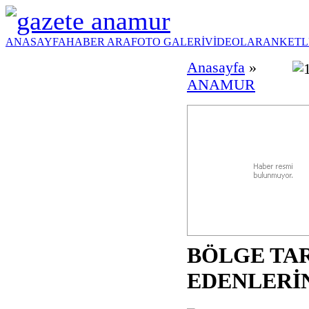
ANASAYFA
HABER ARA
FOTO GALERİ
VİDEOLAR
ANKETL
Anasayfa
»
ANAMUR
BÖLGE TAR
EDENLERİN