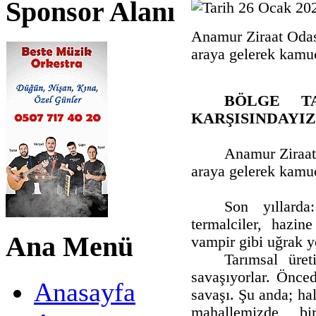
Sponsor Alanı
26 Ocak 202
Anamur Ziraat Odası
araya gelerek kamuo
BÖLGE TA
KARŞISINDAYIZ
Anamur Ziraat 
araya gelerek kamuo
Son yıllarda
termalciler, hazin
Ana Menü
vampir gibi uğrak ye
Tarımsal üret
savaşıyorlar. Önce
Anasayfa
savaşı. Şu anda; hal
mahallemizde, b